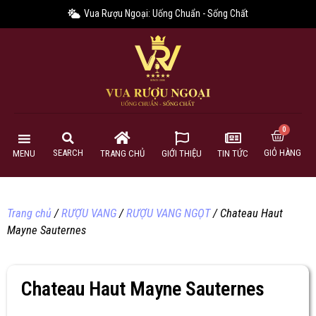
Vua Rượu Ngoại: Uống Chuẩn - Sống Chất
GIỎ HÀNG
SEARCH
MENU
TRANG CHỦ
GIỚI THIỆU
TIN TỨC
Trang chủ
/
RƯỢU VANG
/
RƯỢU VANG NGỌT
/ Chateau Haut
Mayne Sauternes
Chateau Haut Mayne Sauternes