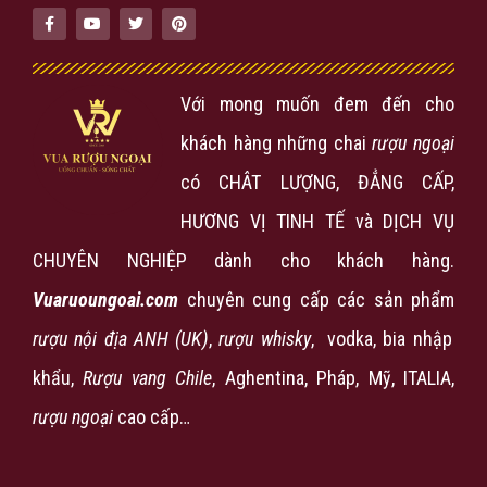
Với mong muốn đem đến cho
khách hàng những chai
rượu ngoại
có CHÂT LƯỢNG, ĐẲNG CẤP,
HƯƠNG VỊ TINH TẾ và DỊCH VỤ
CHUYÊN NGHIỆP dành cho khách hàng.
Vuaruoungoai.com
chuyên cung cấp các sản phẩm
rượu nội địa ANH (UK)
,
rượu
whisky
, vodka, bia nhập
khẩu,
Rượu vang Chile
, Aghentina, Pháp, Mỹ, ITALIA,
rượu ngoại
cao cấp…