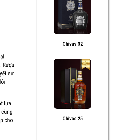
Chivas 32
ại
c. Rượu
yết sự
lôi
t lựa
% cùng
Chivas 25
ợp cho