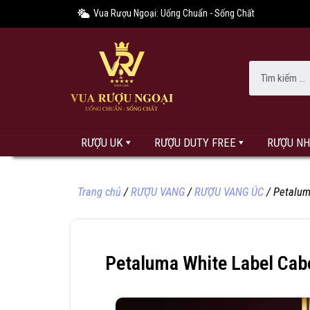
Vua Rượu Ngoại: Uống Chuẩn - Sống Chất
RƯỢU UK
RƯỢU DUTY FREE
RƯỢU N
Trang chủ
/
RƯỢU VANG
/
RƯỢU VANG ÚC
/ Petalum
Petaluma White Label Cab