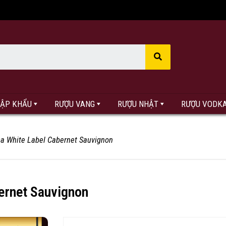
HẬP KHẨU
RƯỢU VANG
RƯỢU NHẬT
RƯỢU VODK
a White Label Cabernet Sauvignon
ernet Sauvignon