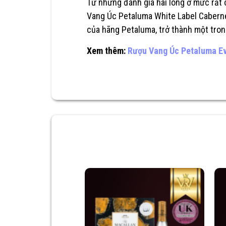
Từ những đánh giá hài lòng ở mức rất
Vang Úc Petaluma White Label Cabern
của hãng Petaluma, trở thành một tro
Xem thêm:
Rượu Vang Úc Petaluma E