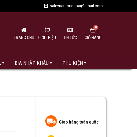
salevuaruoungoai@gmail.com
TRANG CHỦ
GIỚI THIỆU
TIN TỨC
GIỎ HÀNG
A
BIA NHẬP KHẨU
PHỤ KIỆN
Giao hàng toàn quốc