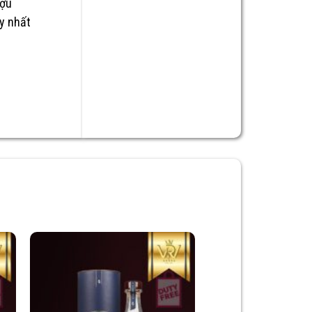
ượu
y nhất