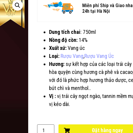
Miễn phí Ship và Giao nh
24h tại Hà Nội
Dung tích chai
: 750ml
Nồng độ cồn:
14%
Xuất xứ:
Vang úc
Loại:
Rượu Vang
,
Rượu Vang Úc
Hương:
sự kết hợp của các loại trái cây
hòa quyện cùng hương cà phê và cacao
với đó là phức hợp hương thảo dược, ce
bút chì và menthol..
Vị :
vị trái cây ngọt ngào, tannin mềm mạ
vị kéo dài.
Đặt hàng ngay