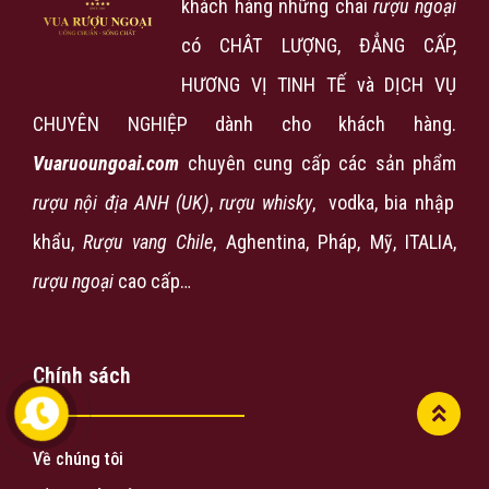
khách hàng những chai
rượu ngoại
có CHÂT LƯỢNG, ĐẲNG CẤP,
HƯƠNG VỊ TINH TẾ và DỊCH VỤ
CHUYÊN NGHIỆP dành cho khách hàng.
Vuaruoungoai.com
chuyên cung cấp các sản phẩm
rượu nội địa ANH (UK)
,
rượu
whisky
, vodka, bia nhập
khẩu,
Rượu vang Chile
, Aghentina, Pháp, Mỹ, ITALIA,
rượu ngoại
cao cấp…
Chính sách
Về chúng tôi