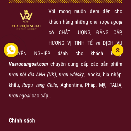
Với mong muốn đem đến cho
khách hàng những chai
rượu ngoại
có CHÂT LƯỢNG, ĐẲNG CẤP,
HƯƠNG VỊ TINH TẾ và DỊCH VỤ
CHUYÊN NGHIỆP dành cho khách hàng.
Vuaruoungoai.com
chuyên cung cấp các sản phẩm
rượu nội địa ANH (UK)
,
rượu
whisky
, vodka, bia nhập
khẩu,
Rượu vang Chile
, Aghentina, Pháp, Mỹ, ITALIA,
rượu ngoại
cao cấp…
Chính sách