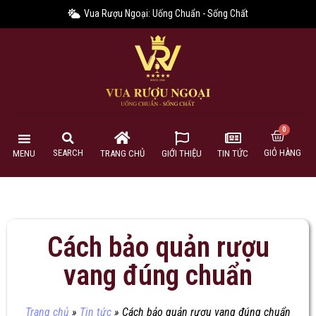
Vua Rượu Ngoại: Uống Chuẩn - Sống Chất
GIỎ HÀNG
SEARCH
MENU
TRANG CHỦ
GIỚI THIỆU
TIN TỨC
Cách bảo quản rượu
vang đúng chuẩn
Trang chủ
»
Tin tức
»
Cách bảo quản rượu vang đúng chuẩn