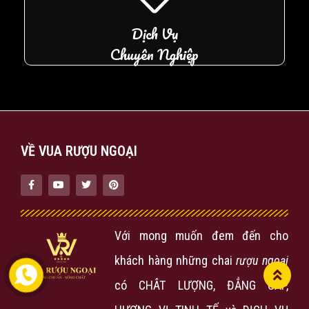
Dịch Vụ
Chuyên Nghiệp
VỀ VUA RƯỢU NGOẠI
Với mong muốn đem đến cho
khách hàng những chai
rượu ngoại
có CHÂT LƯỢNG, ĐẲNG CẤP,