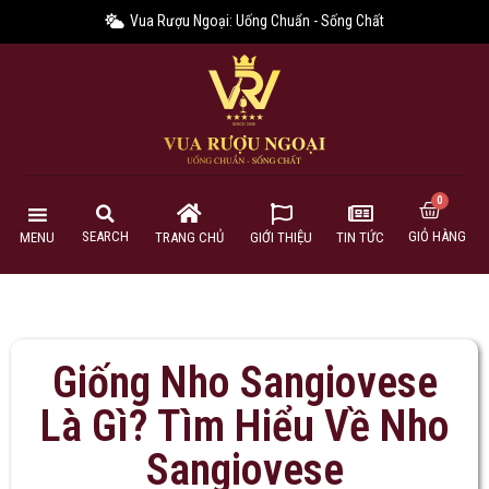
Vua Rượu Ngoại: Uống Chuẩn - Sống Chất
GIỎ HÀNG
SEARCH
MENU
TRANG CHỦ
GIỚI THIỆU
TIN TỨC
Giống Nho Sangiovese
Là Gì? Tìm Hiểu Về Nho
Sangiovese