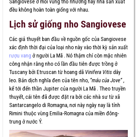
Sangiovese ở mỗi vùng thổ nhưỡng hay nhà sản xuất
đều không hoàn toàn giống với nhau.
Lịch sử giống nho Sangiovese
Các giả thuyết ban đầu về nguồn gốc của Sangiovese
xác định thời đại của loại nho này vào thời kỳ sản xuất
rượu vang
ở người La Mã . Nó thậm chí còn mặc nhiên
công nhận rằng nho có lần đầu tiên được trồng ở
Tuscany bởi Etruscan từ hoang dã
Vinifera
Vitis
dây
leo. Bản dịch nghĩa đen của tên nho,
“máu của Jove”
,
kể tới đến thần Jupiter của người La Mã . Theo truyền
thuyết, cái tên đã được đặt ra bởi các nhà sư từ xã
Santarcangelo di Romagna, nơi này ngày nay là tỉnh
Rimini thuộc vùng Emilia-Romagna của miền đông-
trung ở nước Ý.