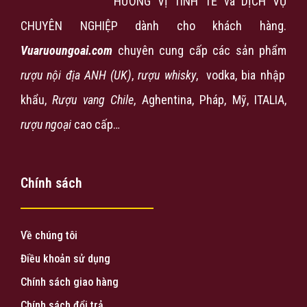
HƯƠNG VỊ TINH TẾ và DỊCH VỤ
CHUYÊN NGHIỆP dành cho khách hàng.
Vuaruoungoai.com
chuyên cung cấp các sản phẩm
rượu nội địa ANH (UK)
,
rượu
whisky
, vodka, bia nhập
khẩu,
Rượu vang Chile
, Aghentina, Pháp, Mỹ, ITALIA,
rượu ngoại
cao cấp…
Chính sách
Về chúng tôi
Điều khoản sử dụng
Chính sách giao hàng
Chính sách đổi trả