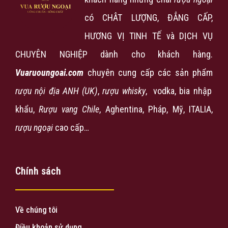
có CHÂT LƯỢNG, ĐẲNG CẤP,
HƯƠNG VỊ TINH TẾ và DỊCH VỤ
CHUYÊN NGHIỆP dành cho khách hàng.
Vuaruoungoai.com
chuyên cung cấp các sản phẩm
rượu nội địa ANH (UK)
,
rượu
whisky
, vodka, bia nhập
khẩu,
Rượu vang Chile
, Aghentina, Pháp, Mỹ, ITALIA,
rượu ngoại
cao cấp…
Chính sách
Về chúng tôi
Điều khoản sử dụng