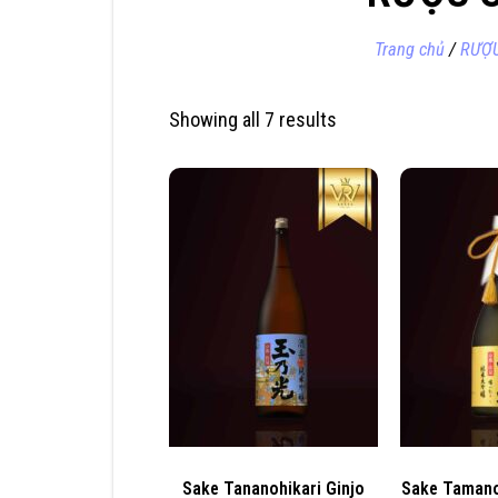
Trang chủ
/
RƯỢ
Showing all 7 results
Sake Tananohikari Ginjo
Sake Tamano