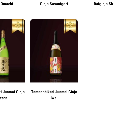
 Omachi
Ginjo Sasanigori
Daiginjo S
i Junmai Ginjo
Tamanohikari Junmai Ginjo
nzen
Iwai