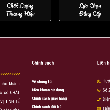
Chất Lượng
Lựa Chọn
Thương Hiệu
Đẳng Cấp
Chính sách
Liên h
Hướ
Về chúng tôi
cho khách
Số 
Điều khoản sử dụng
ại
có CHÂT
Chính sách giao hàng
Điện
VỊ TINH TẾ
Chính sách đổi trả
sal