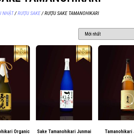
U NHẬT
/
RƯỢU SAKE
/ RƯỢU SAKE TAMANOHIKARI
hikari Organic
Sake Tamanohikari Junmai
Tamanohikari