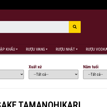
HẬP KHẨU
RƯỢU VANG
RƯỢU NHẬT
RƯỢU VODK
Xuất xứ
Năm tuổi
SAKE TAMANOHIKARI