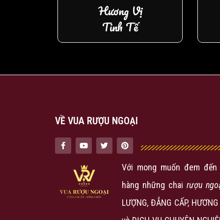
Hương Vị
Tinh Tế
VỀ VUA RƯỢU NGOẠI
Với mong muốn đem đến 
hàng những chai
rượu ngo
LƯỢNG, ĐẲNG CẤP, HƯƠNG 