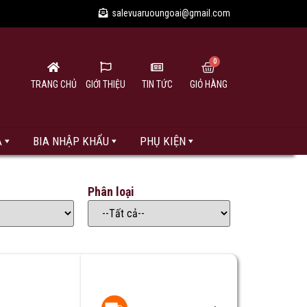
salevuaruoungoai@gmail.com
TRANG CHỦ
GIỚI THIỆU
TIN TỨC
GIỎ HÀNG
A
BIA NHẬP KHẨU
PHỤ KIỆN
Phân loại