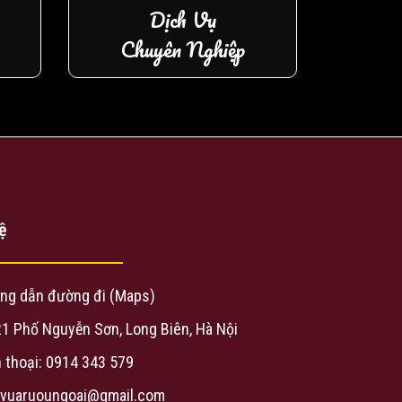
Dịch Vụ
Chuyên Nghiệp
ệ
ng dẫn đường đi (Maps)
21 Phố Nguyễn Sơn, Long Biên, Hà Nội
 thoại: 0914 343 579
evuaruoungoai@gmail.com