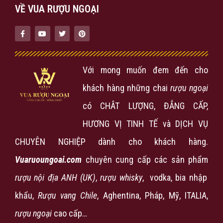
VỀ VUA RƯỢU NGOẠI
Với mong muốn đem đến cho
khách hàng những chai
rượu ngoại
có CHÂT LƯỢNG, ĐẲNG CẤP,
HƯƠNG VỊ TINH TẾ và DỊCH VỤ
CHUYÊN NGHIỆP dành cho khách hàng.
Vuaruoungoai.com
chuyên cung cấp các sản phẩm
rượu nội địa ANH (UK)
,
rượu
whisky
, vodka, bia nhập
khẩu,
Rượu vang Chile
, Aghentina, Pháp, Mỹ, ITALIA,
rượu ngoại
cao cấp…