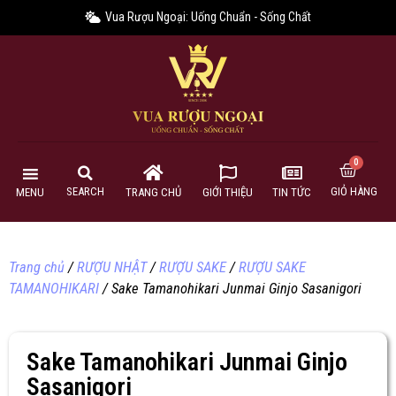
Vua Rượu Ngoại: Uống Chuẩn - Sống Chất
GIỎ HÀNG
SEARCH
MENU
TRANG CHỦ
GIỚI THIỆU
TIN TỨC
Trang chủ
/
RƯỢU NHẬT
/
RƯỢU SAKE
/
RƯỢU SAKE
TAMANOHIKARI
/ Sake Tamanohikari Junmai Ginjo Sasanigori
Sake Tamanohikari Junmai Ginjo
Sasanigori