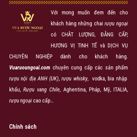
Với mong muốn đem đến cho
khách hàng những chai
rượu ngoại
có CHÂT LƯỢNG, ĐẲNG CẤP,
HƯƠNG VỊ TINH TẾ và DỊCH VỤ
CHUYÊN NGHIỆP dành cho khách hàng.
Vuaruoungoai.com
chuyên cung cấp các sản phẩm
rượu nội địa ANH (UK)
,
rượu
whisky
, vodka, bia nhập
khẩu,
Rượu vang Chile
, Aghentina, Pháp, Mỹ, ITALIA,
rượu ngoại
cao cấp…
Chính sách