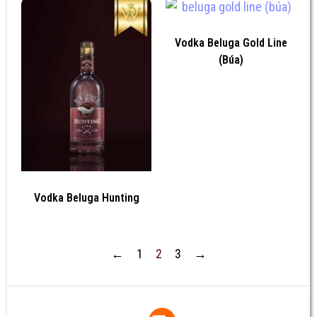
Vodka Beluga Gold Line
(Búa)
Vodka Beluga Hunting
←
1
2
3
→