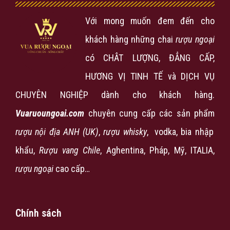
Với mong muốn đem đến cho
khách hàng những chai
rượu ngoại
có CHÂT LƯỢNG, ĐẲNG CẤP,
HƯƠNG VỊ TINH TẾ và DỊCH VỤ
CHUYÊN NGHIỆP dành cho khách hàng.
Vuaruoungoai.com
chuyên cung cấp các sản phẩm
rượu nội địa ANH (UK)
,
rượu
whisky
, vodka, bia nhập
khẩu,
Rượu vang Chile
, Aghentina, Pháp, Mỹ, ITALIA,
rượu ngoại
cao cấp…
Chính sách