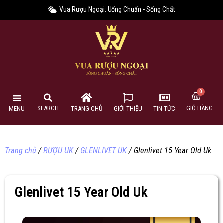
Vua Rượu Ngoại: Uống Chuẩn - Sống Chất
GIỎ HÀNG
SEARCH
MENU
TRANG CHỦ
GIỚI THIỆU
TIN TỨC
Trang chủ
/
RƯỢU UK
/
GLENLIVET UK
/ Glenlivet 15 Year Old Uk
Glenlivet 15 Year Old Uk