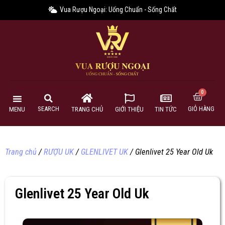
Vua Rượu Ngoại: Uống Chuẩn - Sống Chất
GIỎ HÀNG
SEARCH
MENU
TRANG CHỦ
GIỚI THIỆU
TIN TỨC
Trang chủ
/
RƯỢU UK
/
GLENLIVET UK
/ Glenlivet 25 Year Old Uk
Glenlivet 25 Year Old Uk