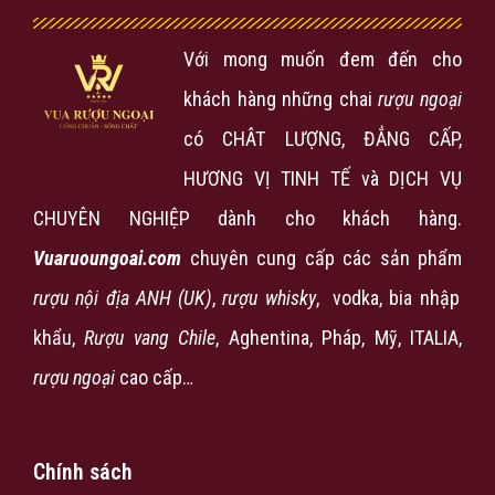
Với mong muốn đem đến cho
khách hàng những chai
rượu ngoại
có CHÂT LƯỢNG, ĐẲNG CẤP,
HƯƠNG VỊ TINH TẾ và DỊCH VỤ
CHUYÊN NGHIỆP dành cho khách hàng.
Vuaruoungoai.com
chuyên cung cấp các sản phẩm
rượu nội địa ANH (UK)
,
rượu
whisky
, vodka, bia nhập
khẩu,
Rượu vang Chile
, Aghentina, Pháp, Mỹ, ITALIA,
rượu ngoại
cao cấp…
Chính sách