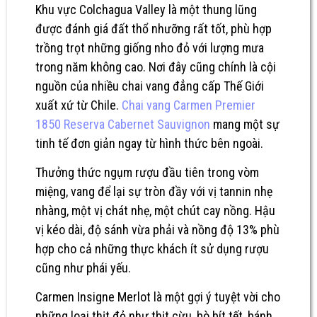
Khu vực Colchagua Valley là một thung lũng
được đánh giá đất thổ nhưỡng rất tốt, phù hợp
trồng trọt những giống nho đỏ với lượng mưa
trong năm không cao. Nơi đây cũng chính là cội
nguồn của nhiều chai vang đẳng cấp Thế Giới
xuất xứ từ Chile.
Chai vang Carmen Premier
1850 Reserva Cabernet Sauvignon
mang một sự
tinh tế đơn giản ngay từ hình thức bên ngoài.
Thưởng thức ngụm rượu đầu tiên trong vòm
miệng, vang để lại sự tròn đầy với vị tannin nhẹ
nhàng, một vị chát nhẹ, một chút cay nồng. Hậu
vị kéo dài, độ sánh vừa phải và nồng độ 13% phù
hợp cho cả những thực khách ít sử dụng rượu
cũng như phái yếu.
Carmen Insigne Merlot là một gợi ý tuyệt vời cho
những loại thịt đỏ như thịt cừu, bò bít tết, bánh