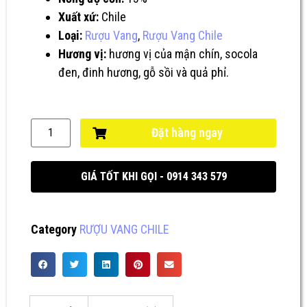
Xuất xứ:
Chile
Loại:
Rượu Vang
,
Rượu Vang Chile
Hương vị:
hương vị của mận chín, socola
đen, đinh hương, gỗ sồi và quả phỉ.
Đặt hàng ngay
GIÁ TỐT KHI GỌI - 0914 343 579
Category
RƯỢU VANG CHILE