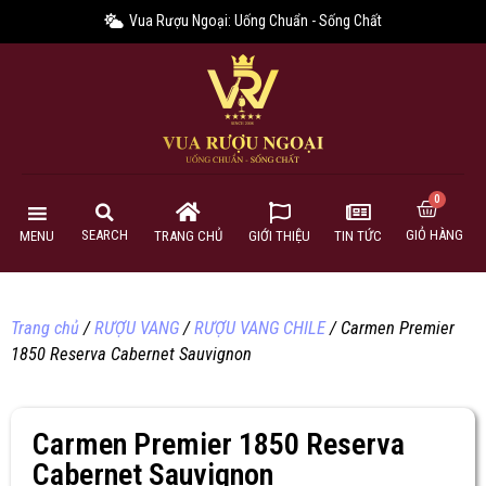
Vua Rượu Ngoại: Uống Chuẩn - Sống Chất
GIỎ HÀNG
SEARCH
MENU
TRANG CHỦ
GIỚI THIỆU
TIN TỨC
Trang chủ
/
RƯỢU VANG
/
RƯỢU VANG CHILE
/ Carmen Premier
1850 Reserva Cabernet Sauvignon
Carmen Premier 1850 Reserva
Cabernet Sauvignon