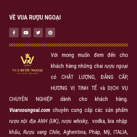
VỀ VUA RƯỢU NGOẠI
Với mong muốn đem đến cho
khách hàng những chai
rượu ngoại
có CHÂT LƯỢNG, ĐẲNG CẤP,
HƯƠNG VỊ TINH TẾ và DỊCH VỤ
CHUYÊN NGHIỆP dành cho khách hàng.
Vuaruoungoai.com
chuyên cung cấp các sản phẩm
rượu nội địa ANH (UK)
,
rượu
whisky
, vodka, bia nhập
khẩu,
Rượu vang Chile
, Aghentina, Pháp, Mỹ, ITALIA,