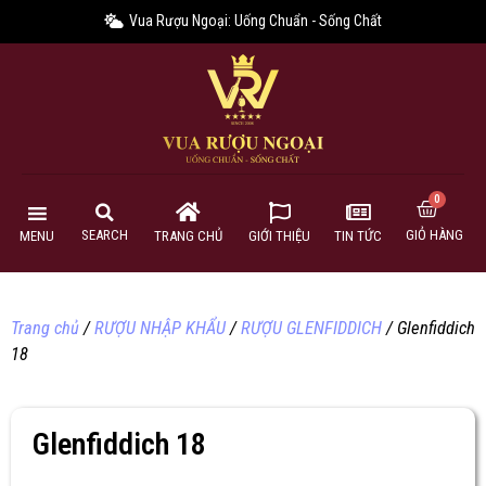
Vua Rượu Ngoại: Uống Chuẩn - Sống Chất
GIỎ HÀNG
SEARCH
MENU
TRANG CHỦ
GIỚI THIỆU
TIN TỨC
Trang chủ
/
RƯỢU NHẬP KHẨU
/
RƯỢU GLENFIDDICH
/ Glenfiddich
18
Glenfiddich 18