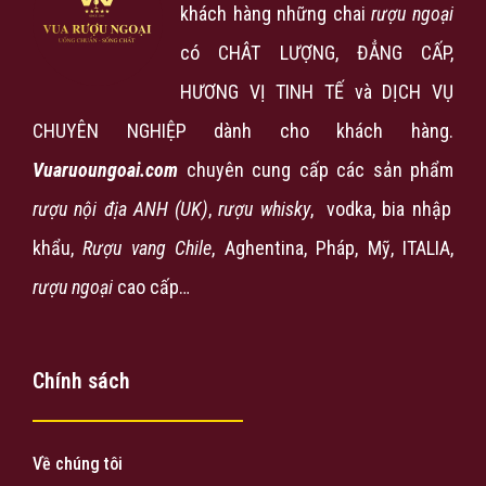
khách hàng những chai
rượu ngoại
có CHÂT LƯỢNG, ĐẲNG CẤP,
HƯƠNG VỊ TINH TẾ và DỊCH VỤ
CHUYÊN NGHIỆP dành cho khách hàng.
Vuaruoungoai.com
chuyên cung cấp các sản phẩm
rượu nội địa ANH (UK)
,
rượu
whisky
, vodka, bia nhập
khẩu,
Rượu vang Chile
, Aghentina, Pháp, Mỹ, ITALIA,
rượu ngoại
cao cấp…
Chính sách
Về chúng tôi