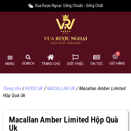
Vua Rượu Ngoại: Uống Chuẩn - Sống Chất
GIỎ HÀNG
SEARCH
MENU
TRANG CHỦ
GIỚI THIỆU
TIN TỨC
Trang chủ
/
RƯỢU UK
/
MACALLAN UK
/ Macallan Amber Limited
Hộp Quà Uk
Macallan Amber Limited Hộp Quà
Uk