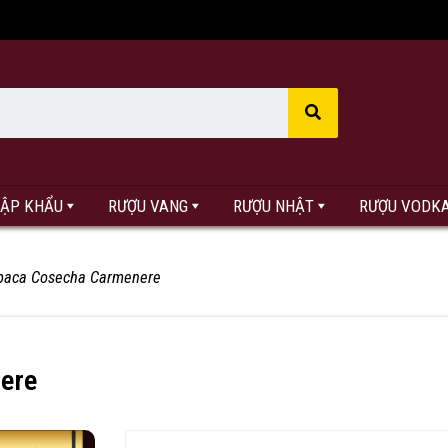
HẬP KHẨU
RƯỢU VANG
RƯỢU NHẬT
RƯỢU VODK
paca Cosecha Carmenere
ere