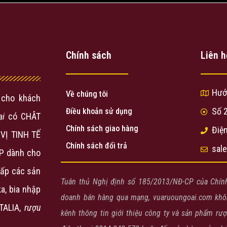
Chính sách
Liên h
Hướ
Về chúng tôi
cho khách
Số 
Điều khoản sử dụng
ại
có CHÂT
Chính sách giao hàng
Điện
VỊ TINH TẾ
Chính sách đổi trả
sal
P dành cho
ấp các sản
Tuân thủ Nghị định số 185/2013/NĐ-CP của Chín
a, bia nhập
doanh bán hàng qua mạng, vuaruoungoai.com khôn
ITALIA,
rượu
kênh thông tin giới thiệu công ty và sản phẩm rư