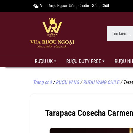
Vua Rượu Ngoại: Uống Chuẩn - Sống Chất
RƯỢU UK
RƯỢU DUTY FREE
RƯỢU N
Trang chủ
/
RƯỢU VANG
/
RƯỢU VANG CHILE
/ Tara
Tarapaca Cosecha Carmen