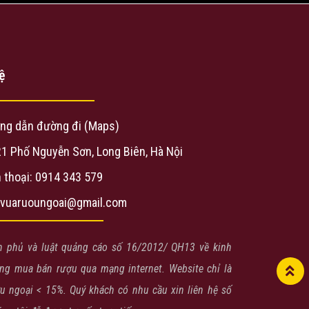
ệ
ng dẫn đường đi (Maps)
21 Phố Nguyễn Sơn, Long Biên, Hà Nội
 thoại: 0914 343 579
evuaruoungoai@gmail.com
h phủ và luật quảng cáo số 16/2012/ QH13 về kinh
g mua bán rượu qua mạng internet. Website chỉ là
ợu ngoại < 15%. Quý khách có nhu cầu xin liên hệ số