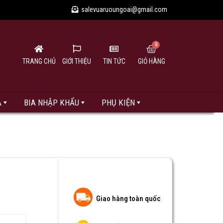
salevuaruoungoai@gmail.com
TRANG CHỦ
GIỚI THIỆU
TIN TỨC
GIỎ HÀNG
A
BIA NHẬP KHẨU
PHỤ KIỆN
Giao hàng toàn quốc