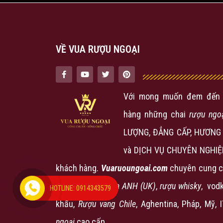
VỀ VUA RƯỢU NGOẠI
Với mong muốn đem đến 
hàng những chai
rượu ngo
LƯỢNG, ĐẲNG CẤP, HƯƠNG 
và DỊCH VỤ CHUYÊN NGHIỆ
khách hàng.
Vuaruoungoai.com
chuyên cung c
phẩm
rượu nội địa ANH (UK)
,
rượu
whisky
, vodk
HOTLINE: 0914343579
khẩu,
Rượu vang Chile
, Aghentina, Pháp, Mỹ, 
ngoại
cao cấp…