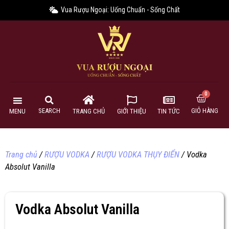
Vua Rượu Ngoại: Uống Chuẩn - Sống Chất
GIỎ HÀNG
SEARCH
MENU
TRANG CHỦ
GIỚI THIỆU
TIN TỨC
Trang chủ
/
RƯỢU VODKA
/
RƯỢU VODKA THỤY ĐIỂN
/ Vodka
Absolut Vanilla
Vodka Absolut Vanilla