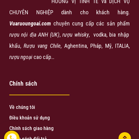
HƯƠNG VỊ TINH TẾ và DỊCH VỤ
CHUYÊN NGHIỆP dành cho khách hàng.
Vuaruoungoai.com
chuyên cung cấp các sản phẩm
rượu nội địa ANH (UK)
,
rượu
whisky
, vodka, bia nhập
khẩu,
Rượu vang Chile
, Aghentina, Pháp, Mỹ, ITALIA,
rượu ngoại
cao cấp…
Chính sách
Về chúng tôi
Điều khoản sử dụng
Chính sách giao hàng
Chính sách đổi trả