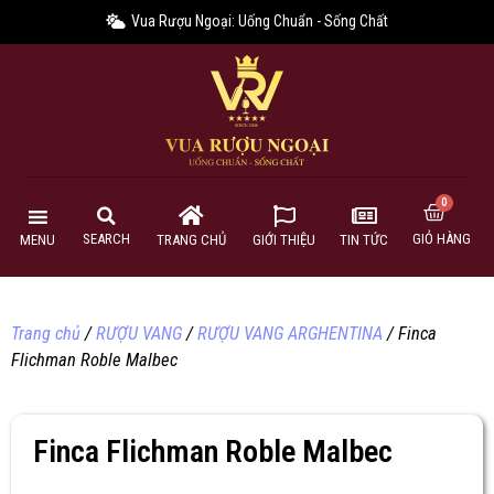
Vua Rượu Ngoại: Uống Chuẩn - Sống Chất
GIỎ HÀNG
SEARCH
MENU
TRANG CHỦ
GIỚI THIỆU
TIN TỨC
Trang chủ
/
RƯỢU VANG
/
RƯỢU VANG ARGHENTINA
/ Finca
Flichman Roble Malbec
Finca Flichman Roble Malbec