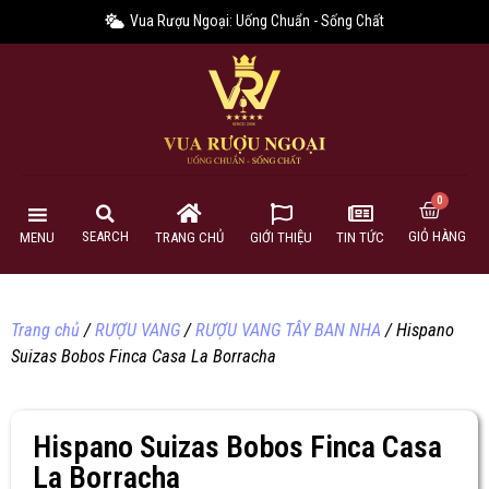
Vua Rượu Ngoại: Uống Chuẩn - Sống Chất
GIỎ HÀNG
SEARCH
MENU
TRANG CHỦ
GIỚI THIỆU
TIN TỨC
Trang chủ
/
RƯỢU VANG
/
RƯỢU VANG TÂY BAN NHA
/ Hispano
Suizas Bobos Finca Casa La Borracha
Hispano Suizas Bobos Finca Casa
La Borracha