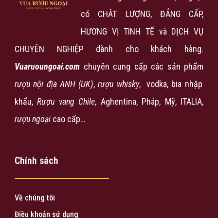
có CHÂT LƯỢNG, ĐẲNG CẤP,
HƯƠNG VỊ TINH TẾ và DỊCH VỤ
CHUYÊN NGHIỆP dành cho khách hàng.
Vuaruoungoai.com
chuyên cung cấp các sản phẩm
rượu nội địa ANH (UK)
,
rượu
whisky
, vodka, bia nhập
khẩu,
Rượu vang Chile
, Aghentina, Pháp, Mỹ, ITALIA,
rượu ngoại
cao cấp…
Chính sách
Về chúng tôi
Điều khoản sử dụng