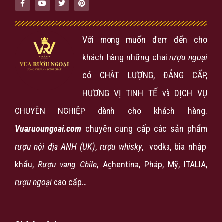
Với mong muốn đem đến cho
khách hàng những chai
rượu ngoại
có CHÂT LƯỢNG, ĐẲNG CẤP,
HƯƠNG VỊ TINH TẾ và DỊCH VỤ
CHUYÊN NGHIỆP dành cho khách hàng.
Vuaruoungoai.com
chuyên cung cấp các sản phẩm
rượu nội địa ANH (UK)
,
rượu
whisky
, vodka, bia nhập
khẩu,
Rượu vang Chile
, Aghentina, Pháp, Mỹ, ITALIA,
rượu ngoại
cao cấp…