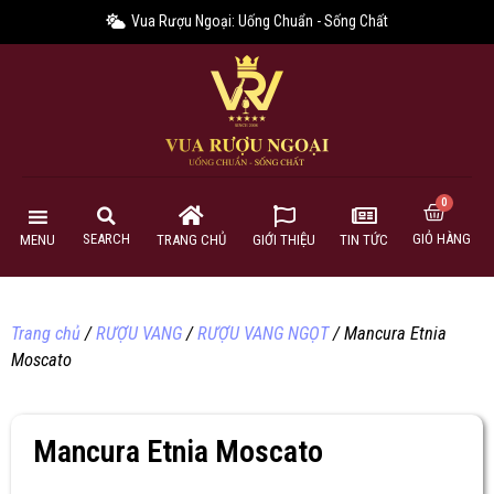
Vua Rượu Ngoại: Uống Chuẩn - Sống Chất
GIỎ HÀNG
SEARCH
MENU
TRANG CHỦ
GIỚI THIỆU
TIN TỨC
Trang chủ
/
RƯỢU VANG
/
RƯỢU VANG NGỌT
/ Mancura Etnia
Moscato
Mancura Etnia Moscato