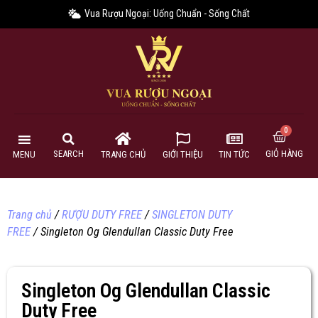
Vua Rượu Ngoại: Uống Chuẩn - Sống Chất
GIỎ HÀNG
SEARCH
MENU
TRANG CHỦ
GIỚI THIỆU
TIN TỨC
Trang chủ
/
RƯỢU DUTY FREE
/
SINGLETON DUTY
FREE
/ Singleton Og Glendullan Classic Duty Free
Singleton Og Glendullan Classic
Duty Free