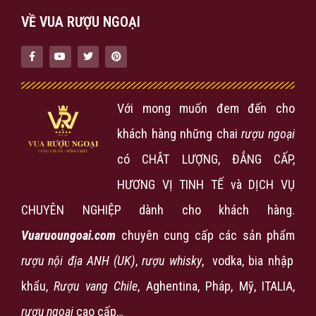
VỀ VUA RƯỢU NGOẠI
Với mong muốn đem đến cho
khách hàng những chai
rượu ngoại
có CHÂT LƯỢNG, ĐẲNG CẤP,
HƯƠNG VỊ TINH TẾ và DỊCH VỤ
CHUYÊN NGHIỆP dành cho khách hàng.
Vuaruoungoai.com
chuyên cung cấp các sản phẩm
rượu nội địa ANH (UK)
,
rượu
whisky
, vodka, bia nhập
khẩu,
Rượu vang Chile
, Aghentina, Pháp, Mỹ, ITALIA,
rượu ngoại
cao cấp…