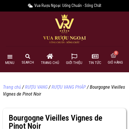
Vua Rượu Ngoại: Uống Chuẩn - Sống Chất
GIỎ HÀNG
SEARCH
MENU
TRANG CHỦ
GIỚI THIỆU
TIN TỨC
Trang chủ
/
RƯỢU VANG
/
RƯỢU VANG PHÁP
/ Bourgogne Vieilles
Vignes de Pinot Noir
Bourgogne Vieilles Vignes de
Pinot Noir