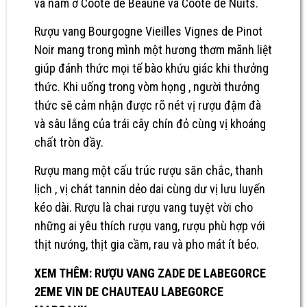
và nằm ở Coote de Beaune và Coote de Nuits.
Rượu vang Bourgogne Vieilles Vignes de Pinot
Noir mang trong mình một hương thơm mãnh liệt
giúp đánh thức mọi tế bào khứu giác khi thưởng
thức. Khi uống trong vòm họng , người thưởng
thức sẽ cảm nhận được rõ nét vị rượu đậm đà
và sâu lắng của trái cây chín đỏ cùng vị khoáng
chất tròn đầy.
Rượu mang một cấu trúc rượu săn chắc, thanh
lịch , vị chát tannin dẻo dai cùng dư vị lưu luyến
kéo dài. Rượu là chai rượu vang tuyệt vời cho
những ai yêu thích rượu vang, rượu phù hợp với
thịt nướng, thịt gia cầm, rau và pho mát ít béo.
XEM THÊM:
RƯỢU VANG ZADE DE LABEGORCE
2EME VIN DE CHAUTEAU LABEGORCE