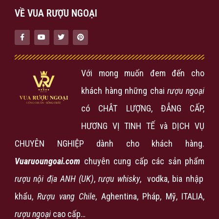
VỀ VUA RƯỢU NGOẠI
Với mong muốn đem đến cho
khách hàng những chai
rượu ngoại
có CHÂT LƯỢNG, ĐẲNG CẤP,
HƯƠNG VỊ TINH TẾ và DỊCH VỤ
CHUYÊN NGHIỆP dành cho khách hàng.
Vuaruoungoai.com
chuyên cung cấp các sản phẩm
rượu nội địa ANH (UK)
,
rượu
whisky
, vodka, bia nhập
khẩu,
Rượu vang Chile
, Aghentina, Pháp, Mỹ, ITALIA,
rượu ngoại
cao cấp…