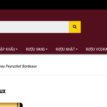
HẬP KHẨU
RƯỢU VANG
RƯỢU NHẬT
RƯỢU VODK
eau Peyruchet Bordeaux
ux