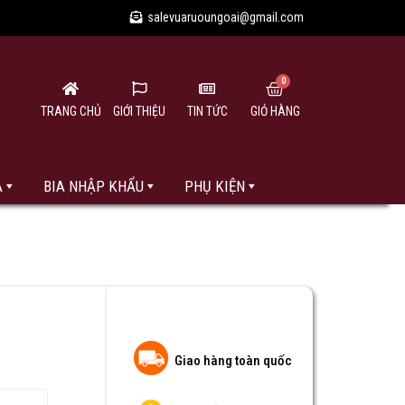
salevuaruoungoai@gmail.com
TRANG CHỦ
GIỚI THIỆU
TIN TỨC
GIỎ HÀNG
A
BIA NHẬP KHẨU
PHỤ KIỆN
Giao hàng toàn quốc