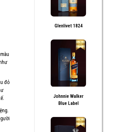
Glenlivet 1824
 màu
 như
àu đỏ
hư
Johnnie Walker
ế.
Blue Label
ệng.
người