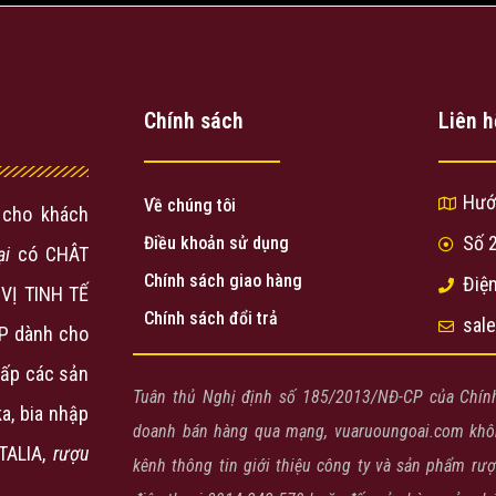
Chính sách
Liên h
Hướ
Về chúng tôi
cho khách
Số 
Điều khoản sử dụng
ại
có CHÂT
Chính sách giao hàng
Điện
VỊ TINH TẾ
Chính sách đổi trả
sal
P dành cho
ấp các sản
Tuân thủ Nghị định số 185/2013/NĐ-CP của Chín
a, bia nhập
doanh bán hàng qua mạng, vuaruoungoai.com khôn
ITALIA,
rượu
kênh thông tin giới thiệu công ty và sản phẩm rư