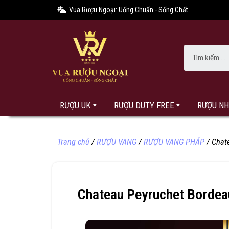
Vua Rượu Ngoại: Uống Chuẩn - Sống Chất
RƯỢU UK
RƯỢU DUTY FREE
RƯỢU N
Trang chủ
/
RƯỢU VANG
/
RƯỢU VANG PHÁP
/ Chat
Chateau Peyruchet Bordea