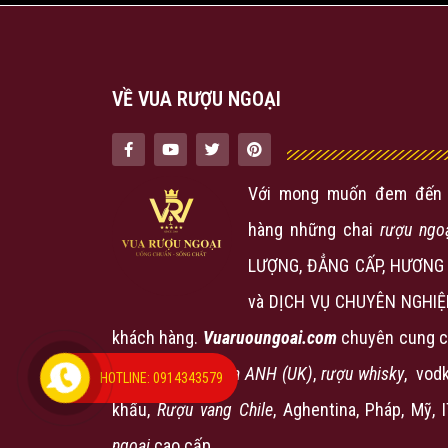
VỀ VUA RƯỢU NGOẠI
Với mong muốn đem đến 
hàng những chai
rượu ngo
LƯỢNG, ĐẲNG CẤP, HƯƠNG 
và DỊCH VỤ CHUYÊN NGHIỆ
khách hàng.
Vuaruoungoai.com
chuyên cung c
phẩm
rượu nội địa ANH (UK)
,
rượu
whisky
, vodk
HOTLINE: 0914343579
khẩu,
Rượu vang Chile
, Aghentina, Pháp, Mỹ, 
ngoại
cao cấp…