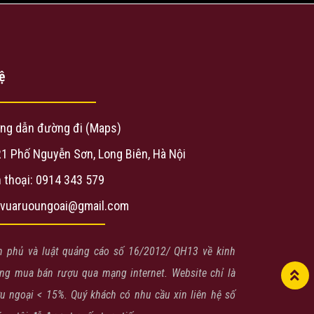
ệ
ng dẫn đường đi (Maps)
21 Phố Nguyễn Sơn, Long Biên, Hà Nội
 thoại: 0914 343 579
evuaruoungoai@gmail.com
h phủ và luật quảng cáo số 16/2012/ QH13 về kinh
g mua bán rượu qua mạng internet. Website chỉ là
ợu ngoại < 15%. Quý khách có nhu cầu xin liên hệ số