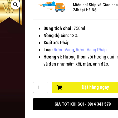
Miễn phí Ship và Giao nh
24h tại Hà Nội
Dung tích chai:
750ml
Nồng độ cồn:
13%
Xuất xứ:
Pháp
Loại:
Rượu Vang
,
Rượu Vang Pháp
Hương vị:
Hương thơm với hương quả 
và đen như mâm xôi, mận, anh đào.
Đặt hàng ngay
GIÁ TỐT KHI GỌI - 0914 343 579