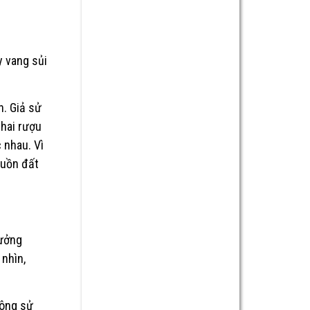
y vang sủi
n. Giả sử
chai rượu
 nhau. Vì
guồn đất
hưởng
 nhìn,
hông sử