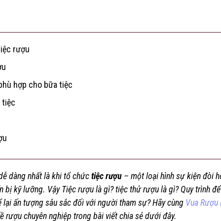
iệc rượu
ợu
phù hợp cho bữa tiệc
 tiệc
ợu
dễ dàng nhất là khi tổ chức
tiệc rượu
– một loại hình sự kiện đòi h
bị kỹ lưỡng. Vậy Tiệc rượu là gì? tiệc thử rượu là gì? Quy trình đ
để lại ấn tượng sâu sắc đối với người tham sự? Hãy cùng
Vua Rượu 
về rượu chuyên nghiệp trong bài viết chia sẻ dưới đây.