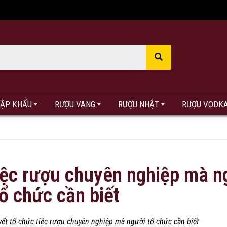
HẬP KHẨU
RƯỢU VANG
RƯỢU NHẬT
RƯỢU VODK
tiệc rượu chuyên nghiệp mà n
tổ chức cần biết
yết tổ chức tiệc rượu chuyên nghiệp mà người tổ chức cần biết