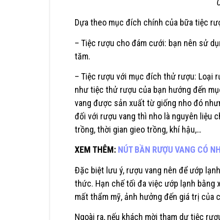
Dựa theo mục đích chính của bữa tiệc rư
– Tiệc rượu cho đám cưới: bạn nên sử dụn
tăm.
– Tiệc rượu với mục đích thử rượu: Loại 
như tiệc thử rượu của bạn hướng đến mục
vang được sản xuất từ giống nho đó như
đối với
rượu vang
thì nho là nguyên liệu 
trồng, thời gian gieo trồng, khí hậu,…
XEM THÊM:
NÚT BẦN RƯỢU VANG CÓ N
Đặc biệt lưu ý, rượu vang nên để ướp lạ
thức. Hạn chế tối đa việc ướp lạnh bằng x
mất thẩm mỹ, ảnh hưởng đến giá trị của c
Ngoài ra, nếu khách mời tham dự tiệc rư