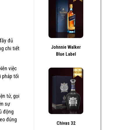
 đầy đủ
Johnnie Walker
g chi tiết
Blue Label
Nên việc
 pháp tối
ện tử, gọi
ện sự
hủ động
heo đúng
Chivas 32