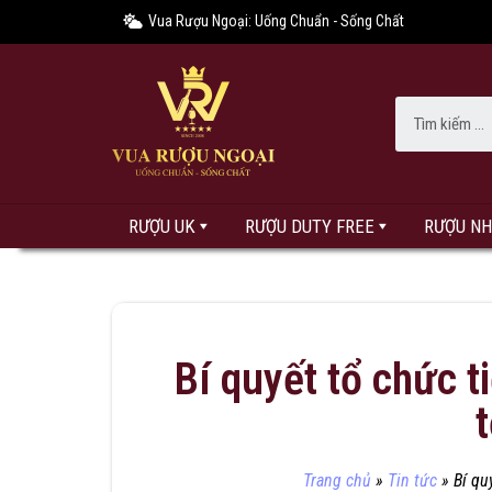
Vua Rượu Ngoại: Uống Chuẩn - Sống Chất
RƯỢU UK
RƯỢU DUTY FREE
RƯỢU N
Bí quyết tổ chức 
Trang chủ
»
Tin tức
»
Bí qu