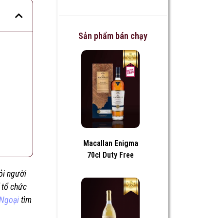
Sản phẩm bán chạy
Macallan Enigma
70cl Duty Free
ỏi người
ể tổ chức
Ngoại
tìm