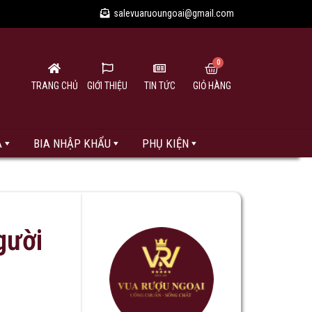
salevuaruoungoai@gmail.com
TRANG CHỦ
GIỚI THIỆU
TIN TỨC
GIỎ HÀNG
A
BIA NHẬP KHẨU
PHỤ KIỆN
gười