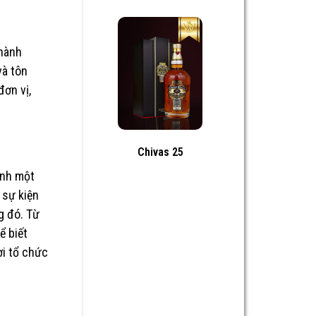
 hành
và tôn
đơn vị,
Chivas 25
ành một
 sự kiện
g đó. Từ
ể biết
ời tổ chức