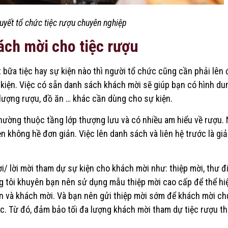
uyết tổ chức tiệc rượu chuyên nghiệp
ách mời cho tiệc rượu
t bữa tiệc hay sự kiện nào thì người tổ chức cũng cần phải lên
iện. Việc có sẵn danh sách khách mời sẽ giúp bạn có hình dun
lượng rượu, đồ ăn … khác cần dùng cho sự kiện.
hường thuộc tầng lớp thượng lưu và có nhiều am hiểu về rượu. 
 không hề đơn giản. Việc lên danh sách và liên hệ trước là giải
i/ lời mời tham dự sự kiện cho khách mời như: thiệp mời, thư đi
ng tôi khuyên bạn nên sử dụng mẫu thiệp mời cao cấp để thể hi
n và khách mời. Và bạn nên gửi thiệp mời sớm để khách mời c
iệc. Từ đó, đảm bảo tối đa lượng khách mời tham dự tiệc rượu t