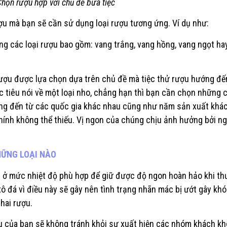
Chọn rượu hợp với chủ đề bữa tiệc
ợu mà bạn sẽ cần sử dụng loại rượu tương ứng. Ví dụ như:
g các loại rượu bao gồm: vang trắng, vang hồng, vang ngọt ha
rượu được lựa chọn dựa trên chủ đề mà tiệc thử rượu hướng đế
 tiêu nói về một loại nho, chẳng hạn thì bạn cần chọn những 
ng đến từ các quốc gia khác nhau cũng như năm sản xuất khác
chính không thể thiếu. Vị ngon của chúng chịu ảnh hưởng bởi n
HỮNG LOẠI NÀO
nh ở mức nhiệt độ phù hợp để giữ được độ ngon hoàn hảo khi t
ô đá vì điều này sẽ gây nên tình trạng nhãn mác bị ướt gây khó
hai rượu.
ợu của bạn sẽ không tránh khỏi sự xuất hiện các nhóm khách k