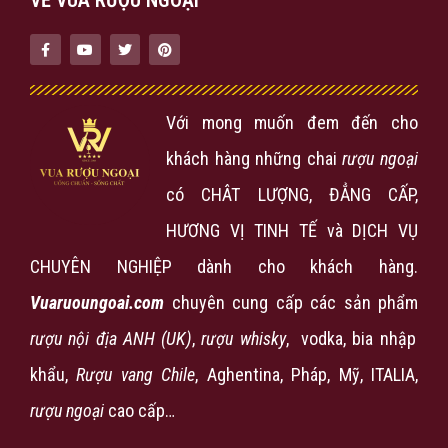
VỀ VUA RƯỢU NGOẠI
Với mong muốn đem đến cho
khách hàng những chai
rượu ngoại
có CHÂT LƯỢNG, ĐẲNG CẤP,
HƯƠNG VỊ TINH TẾ và DỊCH VỤ
CHUYÊN NGHIỆP dành cho khách hàng.
Vuaruoungoai.com
chuyên cung cấp các sản phẩm
rượu nội địa ANH (UK)
,
rượu
whisky
, vodka, bia nhập
khẩu,
Rượu vang Chile
, Aghentina, Pháp, Mỹ, ITALIA,
rượu ngoại
cao cấp…