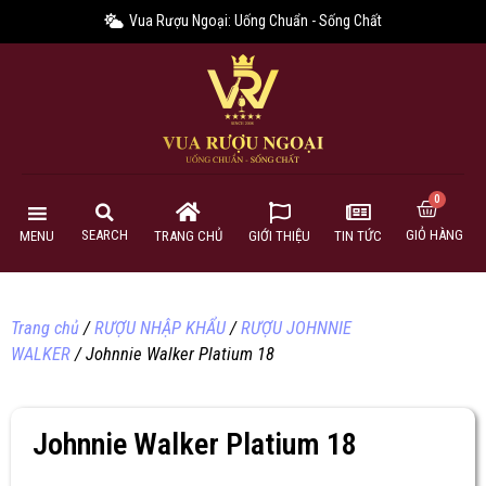
Vua Rượu Ngoại: Uống Chuẩn - Sống Chất
GIỎ HÀNG
SEARCH
MENU
TRANG CHỦ
GIỚI THIỆU
TIN TỨC
Trang chủ
/
RƯỢU NHẬP KHẨU
/
RƯỢU JOHNNIE
WALKER
/ Johnnie Walker Platium 18
Johnnie Walker Platium 18