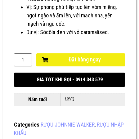
Vị: Sự phong phú tiếp tục lên vòm miệng,
ngọt ngào và ấm lên, với mạch nha, yến
mạch và ngũ cốc.
Dư vị: Sôcôla đen với vỏ caramalised.
Đặt hàng ngay
GIÁ TỐT KHI GỌI - 0914 343 579
Năm tuổi
18YO
Categories
RƯỢU JOHNNIE WALKER
,
RƯỢU NHẬP
KHẨU