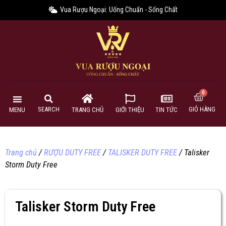
Vua Rượu Ngoại: Uống Chuẩn - Sống Chất
GIỎ HÀNG
SEARCH
MENU
TRANG CHỦ
GIỚI THIỆU
TIN TỨC
Trang chủ
/
RƯỢU DUTY FREE
/
TALISKER DUTY FREE
/ Talisker
Storm Duty Free
Talisker Storm Duty Free