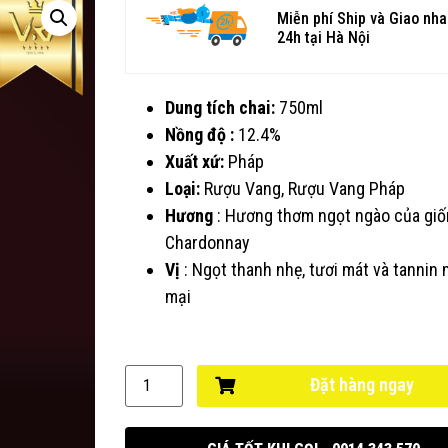
Miễn phí Ship và Giao nh
24h tại Hà Nội
Dung tích chai:
750ml
Nồng độ :
12.4%
Xuất xứ:
Pháp
Loại:
Rượu Vang
,
Rượu Vang Pháp
Hương
: Hương thơm ngọt ngào của giố
Chardonnay
Vị
: Ngọt thanh nhẹ, tươi mát và tannin
mại
Đặt hàng ngay