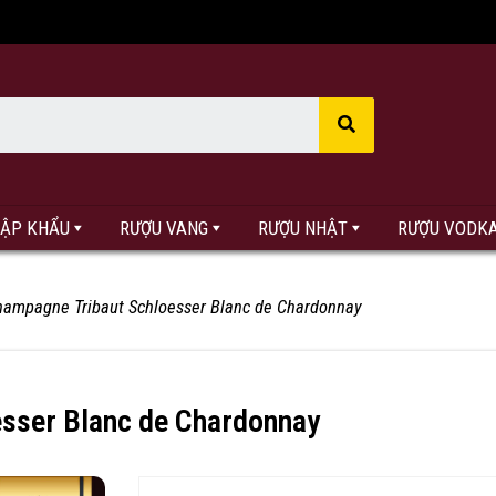
HẬP KHẨU
RƯỢU VANG
RƯỢU NHẬT
RƯỢU VODK
hampagne Tribaut Schloesser Blanc de Chardonnay
sser Blanc de Chardonnay