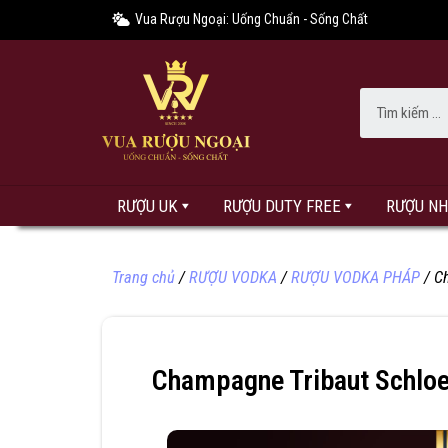
Vua Rượu Ngoại: Uống Chuẩn - Sống Chất
RƯỢU UK
RƯỢU DUTY FREE
RƯỢU N
Trang chủ
/
RƯỢU VODKA
/
RƯỢU VODKA PHÁP
/ C
Champagne Tribaut Schloe