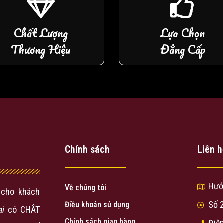
Chất Lượng
Lựa Chọn
Thương Hiệu
Đẳng Cấp
Chính sách
Liên h
Hướ
Về chúng tôi
cho khách
Số 
Điều khoản sử dụng
ại
có CHÂT
Chính sách giao hàng
Điện