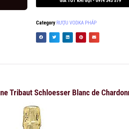
GIÁ TỐT KHI GỌI - 0914 343 579
Category
RƯỢU VODKA PHÁP
e Tribaut Schloesser Blanc de Chardon