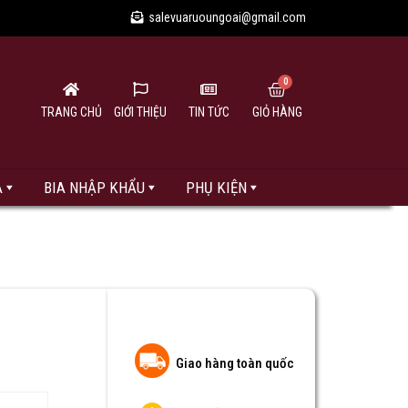
salevuaruoungoai@gmail.com
TRANG CHỦ
GIỚI THIỆU
TIN TỨC
GIỎ HÀNG
A
BIA NHẬP KHẨU
PHỤ KIỆN
Giao hàng toàn quốc