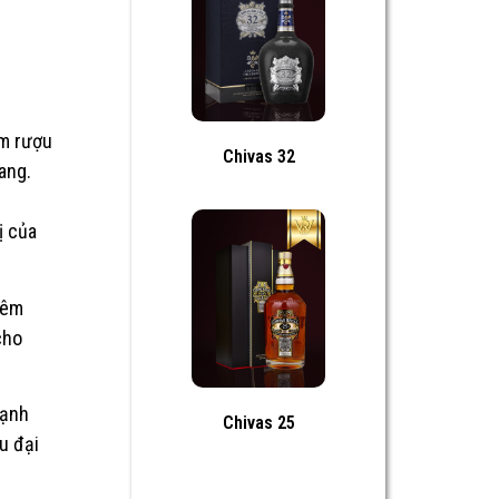
m rượu
Chivas 32
ang.
ị của
iêm
cho
lạnh
Chivas 25
u đại