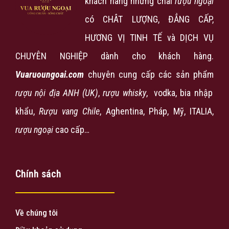
khách hàng những chai
rượu ngoại
có CHÂT LƯỢNG, ĐẲNG CẤP,
HƯƠNG VỊ TINH TẾ và DỊCH VỤ
CHUYÊN NGHIỆP dành cho khách hàng.
Vuaruoungoai.com
chuyên cung cấp các sản phẩm
rượu nội địa ANH (UK)
,
rượu
whisky
, vodka, bia nhập
khẩu,
Rượu vang Chile
, Aghentina, Pháp, Mỹ, ITALIA,
rượu ngoại
cao cấp…
Chính sách
Về chúng tôi