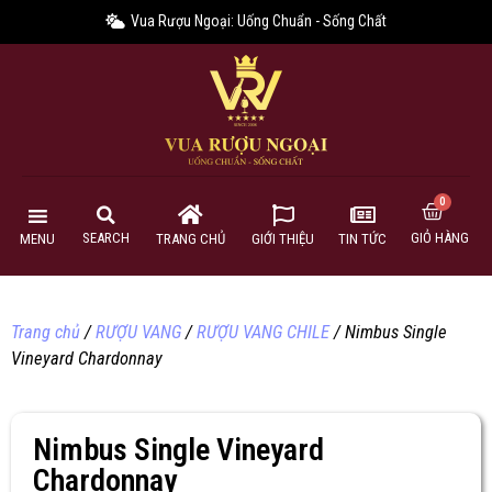
Vua Rượu Ngoại: Uống Chuẩn - Sống Chất
GIỎ HÀNG
SEARCH
MENU
TRANG CHỦ
GIỚI THIỆU
TIN TỨC
Trang chủ
/
RƯỢU VANG
/
RƯỢU VANG CHILE
/ Nimbus Single
Vineyard Chardonnay
Nimbus Single Vineyard
Chardonnay