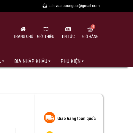
salevuaruoungoai@gmail.com
TRANG CHỦ
GIỚI THIỆU
TIN TỨC
GIỎ HÀNG
A
BIA NHẬP KHẨU
PHỤ KIỆN
Giao hàng toàn quốc