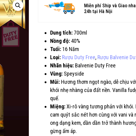
Miễn phí Ship và Giao nh
24h tại Hà Nội
Dung tích:
700ml
Nồng độ:
40%
Tuổi:
16 Năm
Loại:
Rượu Duty Free
,
Rượu Balvenie Du
Nhãn hiệu:
Balvenie Duty Free
Vùng:
Speyside
Mũi:
Hương thơm ngọt ngào, dễ chịu vớ
khói nhẹ nhàng của đất nền. Vanilla fud
quế.
Miệng:
Xi-rô vàng tương phản với khói
cam quýt sắc nét hơn cùng với vani và
ong dạng kem, dần dần trở thành hương
gừng ấm áp.