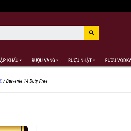
HẬP KHẨU
RƯỢU VANG
RƯỢU NHẬT
RƯỢU VODK
E
/ Balvenie 14 Duty Free