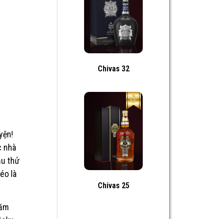
Chivas 32
yện!
c nhà
ầu thử
éo là
Chivas 25
năm