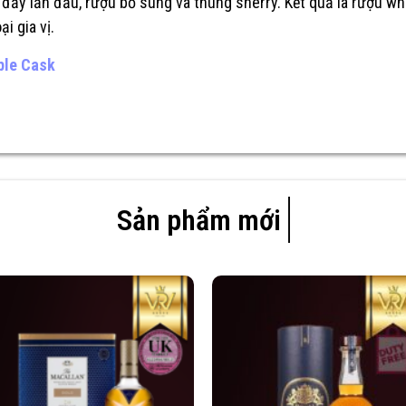
 đầy lần đầu, rượu bổ sung và thùng sherry. Kết quả là rượu wh
i gia vị.
iple Cask
Sản phẩm mới