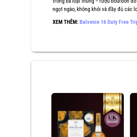
trong ba loại thùng – rượu bourbon đổ
ngọt ngào, không khói và đầy đủ các loạ
XEM THÊM:
Balvenie 16 Duty Free Tr