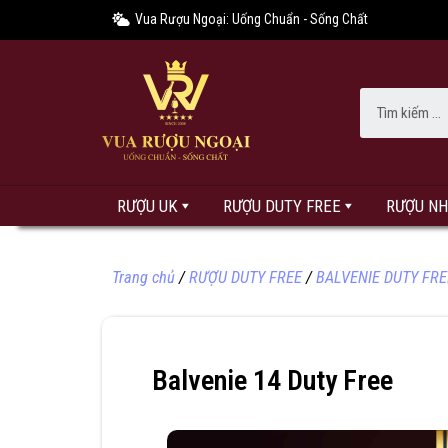
Vua Rượu Ngoại: Uống Chuẩn - Sống Chất
RƯỢU UK
RƯỢU DUTY FREE
RƯỢU N
Trang chủ
/
RƯỢU DUTY FREE
/
BALVENIE DUTY FRE
Balvenie 14 Duty Free