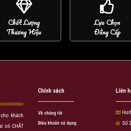
Chất Lượng
Lựa Chọn
Thương Hiệu
Đẳng Cấp
Chính sách
Liên h
Hướ
Về chúng tôi
cho khách
Số 
Điều khoản sử dụng
ại
có CHÂT