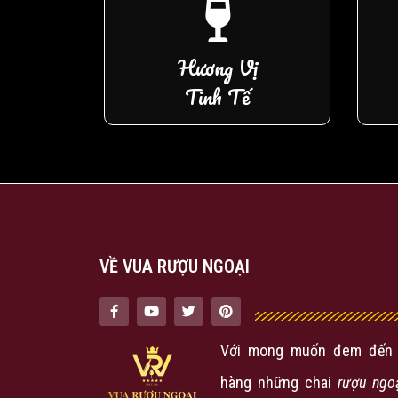
Hương Vị
Tinh Tế
VỀ VUA RƯỢU NGOẠI
Với mong muốn đem đến 
hàng những chai
rượu ngo