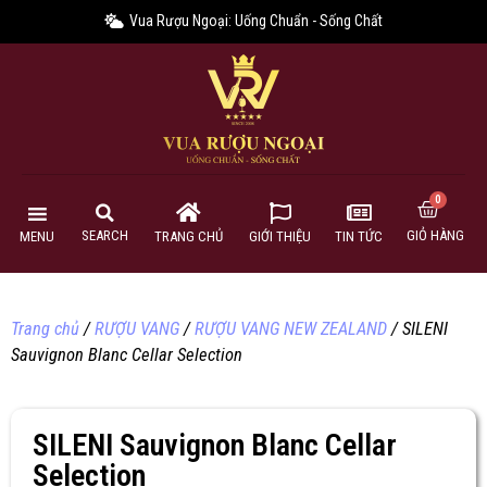
Vua Rượu Ngoại: Uống Chuẩn - Sống Chất
GIỎ HÀNG
SEARCH
MENU
TRANG CHỦ
GIỚI THIỆU
TIN TỨC
Trang chủ
/
RƯỢU VANG
/
RƯỢU VANG NEW ZEALAND
/ SILENI
Sauvignon Blanc Cellar Selection
SILENI Sauvignon Blanc Cellar
Selection