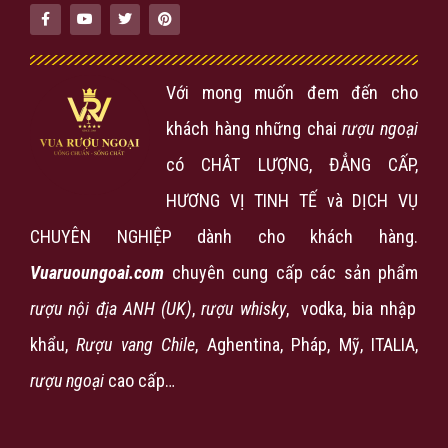
Với mong muốn đem đến cho
khách hàng những chai
rượu ngoại
có CHÂT LƯỢNG, ĐẲNG CẤP,
HƯƠNG VỊ TINH TẾ và DỊCH VỤ
CHUYÊN NGHIỆP dành cho khách hàng.
Vuaruoungoai.com
chuyên cung cấp các sản phẩm
rượu nội địa ANH (UK)
,
rượu
whisky
, vodka, bia nhập
khẩu,
Rượu vang Chile
, Aghentina, Pháp, Mỹ, ITALIA,
rượu ngoại
cao cấp…