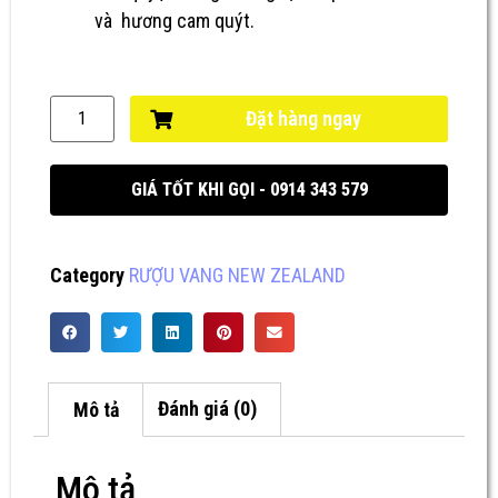
và hương cam quýt.
Đặt hàng ngay
GIÁ TỐT KHI GỌI - 0914 343 579
Category
RƯỢU VANG NEW ZEALAND
Mô tả
Đánh giá (0)
Mô tả