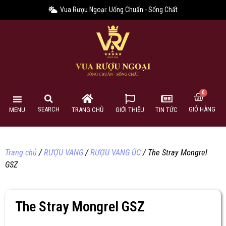
Vua Rượu Ngoại: Uống Chuẩn - Sống Chất
GIỎ HÀNG
SEARCH
MENU
TRANG CHỦ
GIỚI THIỆU
TIN TỨC
Trang chủ
/
RƯỢU VANG
/
RƯỢU VANG ÚC
/ The Stray Mongrel
GSZ
The Stray Mongrel GSZ