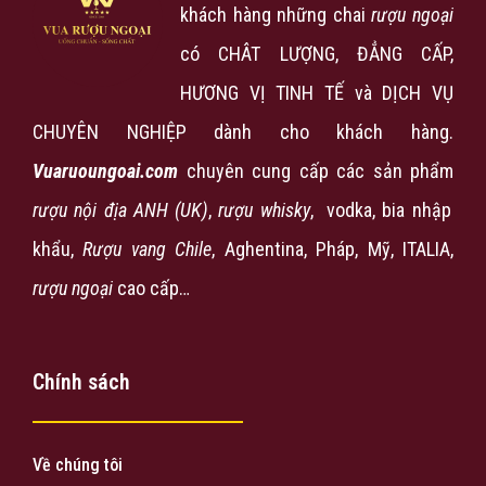
khách hàng những chai
rượu ngoại
có CHÂT LƯỢNG, ĐẲNG CẤP,
HƯƠNG VỊ TINH TẾ và DỊCH VỤ
CHUYÊN NGHIỆP dành cho khách hàng.
Vuaruoungoai.com
chuyên cung cấp các sản phẩm
rượu nội địa ANH (UK)
,
rượu
whisky
, vodka, bia nhập
khẩu,
Rượu vang Chile
, Aghentina, Pháp, Mỹ, ITALIA,
rượu ngoại
cao cấp…
Chính sách
Về chúng tôi