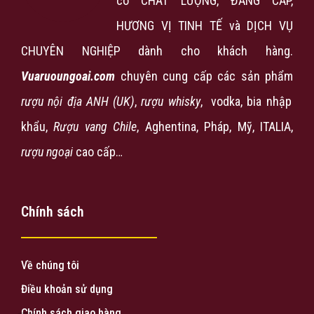
có CHÂT LƯỢNG, ĐẲNG CẤP,
HƯƠNG VỊ TINH TẾ và DỊCH VỤ
CHUYÊN NGHIỆP dành cho khách hàng.
Vuaruoungoai.com
chuyên cung cấp các sản phẩm
rượu nội địa ANH (UK)
,
rượu
whisky
, vodka, bia nhập
khẩu,
Rượu vang Chile
, Aghentina, Pháp, Mỹ, ITALIA,
rượu ngoại
cao cấp…
Chính sách
Về chúng tôi
Điều khoản sử dụng
Chính sách giao hàng