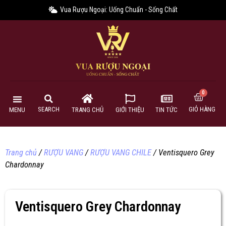
Vua Rượu Ngoại: Uống Chuẩn - Sống Chất
GIỎ HÀNG
SEARCH
MENU
TRANG CHỦ
GIỚI THIỆU
TIN TỨC
Trang chủ
/
RƯỢU VANG
/
RƯỢU VANG CHILE
/ Ventisquero Grey
Chardonnay
Ventisquero Grey Chardonnay