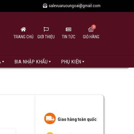
salevuaruoungoai@gmail.com
TRANG CHỦ
GIỚI THIỆU
TIN TỨC
GIỎ HÀNG
A
BIA NHẬP KHẨU
PHỤ KIỆN
Giao hàng toàn quốc