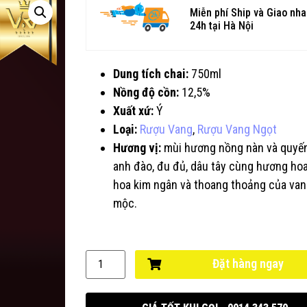
Miễn phí Ship và Giao nh
24h tại Hà Nội
Dung tích chai:
750ml
Nồng độ cồn:
12,5%
Xuất xứ:
Ý
Loại:
Rượu Vang
,
Rượu Vang Ngọt
Hương vị:
mùi hương nồng nàn và quyến
anh đào, đu đủ, dâu tây cùng hương hoa
hoa kim ngân và thoang thoảng của vani
mộc.
Đặt hàng ngay