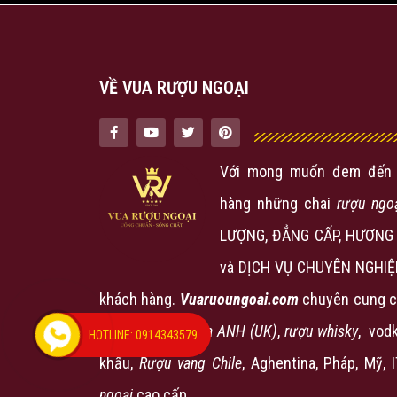
VỀ VUA RƯỢU NGOẠI
Với mong muốn đem đến 
hàng những chai
rượu ngo
LƯỢNG, ĐẲNG CẤP, HƯƠNG 
và DỊCH VỤ CHUYÊN NGHIỆ
khách hàng.
Vuaruoungoai.com
chuyên cung c
phẩm
rượu nội địa ANH (UK)
,
rượu
whisky
, vodk
HOTLINE: 0914343579
khẩu,
Rượu vang Chile
, Aghentina, Pháp, Mỹ, 
ngoại
cao cấp…