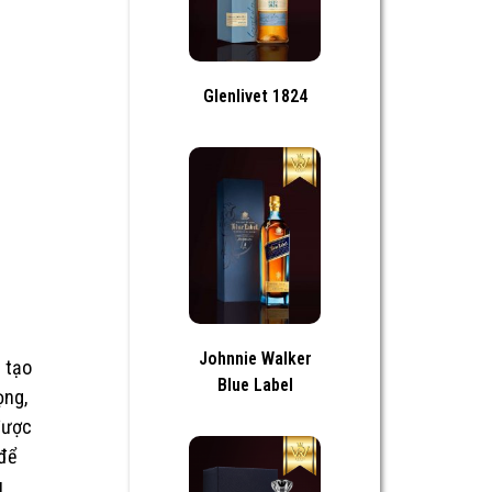
Glenlivet 1824
Johnnie Walker
 tạo
Blue Label
ọng,
được
 để
u