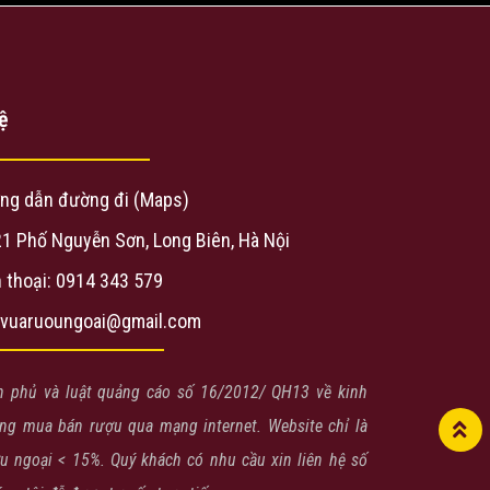
ệ
ng dẫn đường đi (Maps)
21 Phố Nguyễn Sơn, Long Biên, Hà Nội
 thoại: 0914 343 579
evuaruoungoai@gmail.com
h phủ và luật quảng cáo số 16/2012/ QH13 về kinh
g mua bán rượu qua mạng internet. Website chỉ là
ợu ngoại < 15%. Quý khách có nhu cầu xin liên hệ số