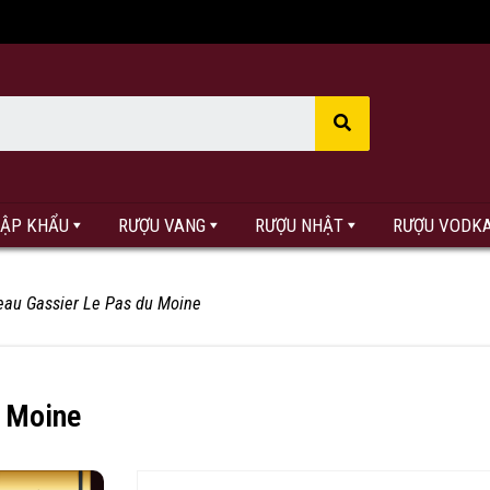
HẬP KHẨU
RƯỢU VANG
RƯỢU NHẬT
RƯỢU VODK
eau Gassier Le Pas du Moine
u Moine