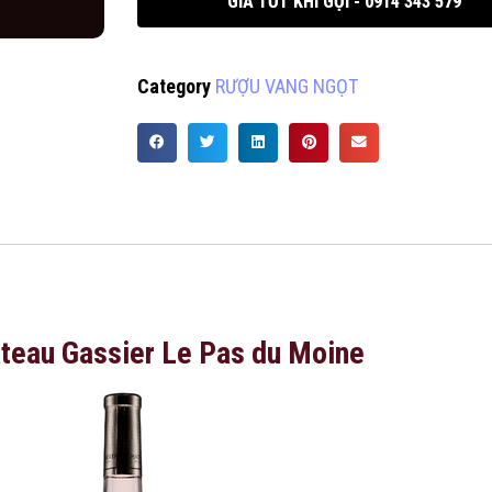
GIÁ TỐT KHI GỌI - 0914 343 579
Category
RƯỢU VANG NGỌT
teau Gassier Le Pas du Moine