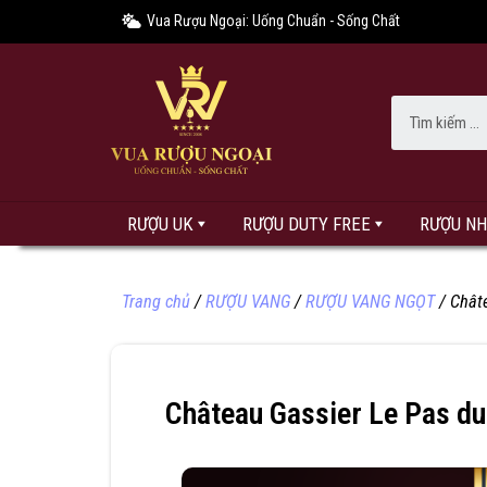
Vua Rượu Ngoại: Uống Chuẩn - Sống Chất
RƯỢU UK
RƯỢU DUTY FREE
RƯỢU N
Trang chủ
/
RƯỢU VANG
/
RƯỢU VANG NGỌT
/ Chât
Château Gassier Le Pas d