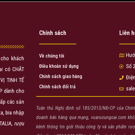
Chính sách
Liên h
Hướ
Về chúng tôi
cho khách
Số 
Điều khoản sử dụng
ại
có CHÂT
Chính sách giao hàng
Điện
VỊ TINH TẾ
Chính sách đổi trả
sal
P dành cho
ấp các sản
Tuân thủ Nghị định số 185/2013/NĐ-CP của Chín
a, bia nhập
doanh bán hàng qua mạng, vuaruoungoai.com khôn
ITALIA,
rượu
kênh thông tin giới thiệu công ty và sản phẩm rư