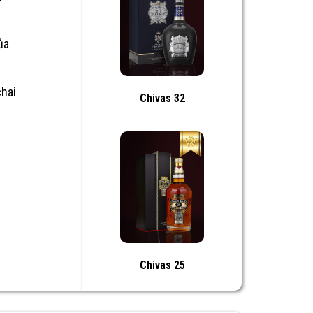
ủa
chai
Chivas 32
Chivas 25